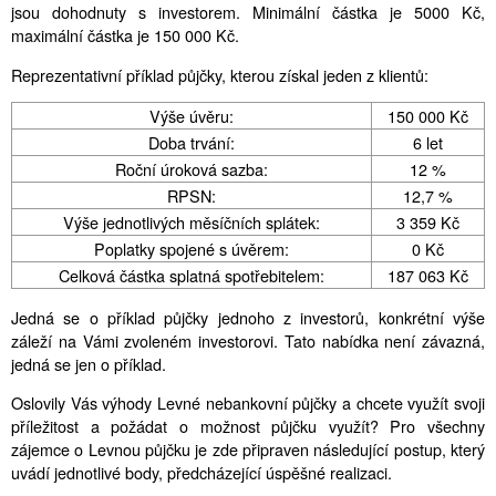
jsou dohodnuty s investorem. Minimální částka je 5000 Kč,
maximální částka je 150 000 Kč.
Reprezentativní příklad půjčky, kterou získal jeden z klientů:
Výše úvěru:
150 000 Kč
Doba trvání:
6 let
Roční úroková sazba:
12 %
RPSN:
12,7 %
Výše jednotlivých měsíčních splátek:
3 359 Kč
Poplatky spojené s úvěrem:
0 Kč
Celková částka splatná spotřebitelem:
187 063 Kč
Jedná se o příklad půjčky jednoho z investorů, konkrétní výše
záleží na Vámi zvoleném investorovi. Tato nabídka není závazná,
jedná se jen o příklad.
Oslovily Vás výhody Levné nebankovní půjčky a chcete využít svoji
příležitost a požádat o možnost půjčku využít? Pro všechny
zájemce o Levnou půjčku je zde připraven následující postup, který
uvádí jednotlivé body, předcházející úspěšné realizaci.