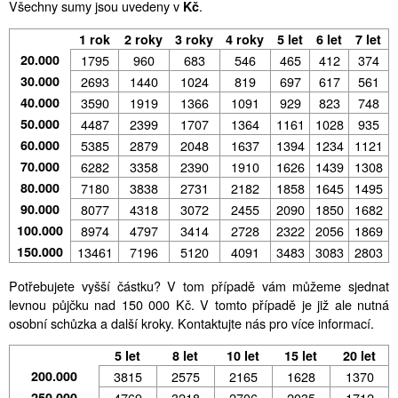
Všechny sumy jsou uvedeny v
.
Kč
1 rok
2 roky
3 roky
4 roky
5 let
6 let
7 let
20.000
1795
960
683
546
465
412
374
30.000
2693
1440
1024
819
697
617
561
40.000
3590
1919
1366
1091
929
823
748
50.000
4487
2399
1707
1364
1161
1028
935
60.000
5385
2879
2048
1637
1394
1234
1121
70.000
6282
3358
2390
1910
1626
1439
1308
80.000
7180
3838
2731
2182
1858
1645
1495
90.000
8077
4318
3072
2455
2090
1850
1682
100.000
8974
4797
3414
2728
2322
2056
1869
150.000
13461
7196
5120
4091
3483
3083
2803
Potřebujete vyšší částku? V tom případě vám můžeme sjednat
levnou půjčku nad 150 000 Kč. V tomto případě je již ale nutná
osobní schůzka a další kroky. Kontaktujte nás pro více informací.
5 let
8 let
10 let
15 let
20 let
200.000
3815
2575
2165
1628
1370
250.000
4769
3218
2706
2035
1712