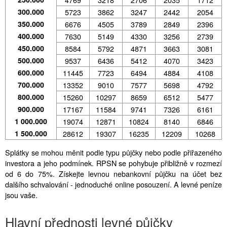
300.000
5723
3862
3247
2442
2054
350.000
6676
4505
3789
2849
2396
400.000
7630
5149
4330
3256
2739
450.000
8584
5792
4871
3663
3081
500.000
9537
6436
5412
4070
3423
600.000
11445
7723
6494
4884
4108
700.000
13352
9010
7577
5698
4792
800.000
15260
10297
8659
6512
5477
900.000
17167
11584
9741
7326
6161
1 000.000
19074
12871
10824
8140
6846
1 500.000
28612
19307
16235
12209
10268
Splátky se mohou měnit podle typu půjčky nebo podle přiřazeného
investora a jeho podmínek. RPSN se pohybuje přibližně v rozmezí
od 6 do 75%. Získejte levnou nebankovní půjčku na účet bez
dalšího schvalování - jednoduché online posouzení. A levné peníze
jsou vaše.
Hlavní přednosti levné půjčky