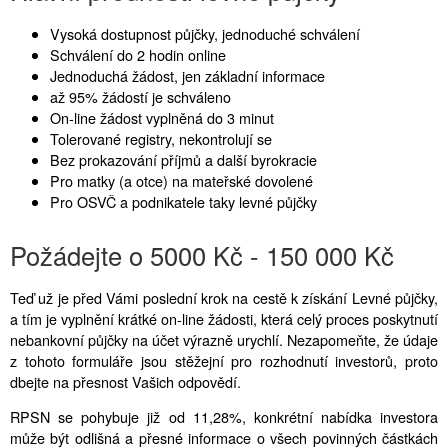
Vysoká dostupnost půjčky, jednoduché schválení
Schválení do 2 hodin online
Jednoduchá žádost, jen základní informace
až 95% žádostí je schváleno
On-line žádost vyplněná do 3 minut
Tolerované registry, nekontrolují se
Bez prokazování příjmů a další byrokracie
Pro matky (a otce) na mateřské dovolené
Pro OSVČ a podnikatele taky levné půjčky
Požádejte o 5000 Kč - 150 000 Kč
Teď už je před Vámi poslední krok na cestě k získání Levné půjčky,
a tím je vyplnění krátké on-line žádosti, která celý proces poskytnutí
nebankovní půjčky na účet výrazně urychlí. Nezapomeňte, že údaje
z tohoto formuláře jsou stěžejní pro rozhodnutí investorů, proto
dbejte na přesnost Vašich odpovědí.
RPSN se pohybuje již od 11,28%, konkrétní nabídka investora
může být odlišná a přesné informace o všech povinných částkách