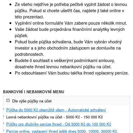
Ze všeho nejdříve je potřeba pečlivě vyplnit žádost o levnou
půjčku. Pokud si chcete ušetřit čas, najdete ji také online v
této prezentaci.
Vyplnění online formuláře Vám zabere pouze několik minut.
Vaše žádost bude projednána finančními analytiky levných
půjček.
Pokud bude půjčka schválena, bude Vám vybrán vhodný
investor a s jeho obchodním zástupcem se domluvíte na
podrobnostech.
Budete-li souhlasit s veškerými podmínkami smlouvy,
dosatnete ihned levnou nebankovní půjčku na účet.
Po odsouhlasení Vám budou takřka ihned vyplaceny peníze.
BANKOVNÍ I NEBANKOVNÍ MENU
Dle výše půjčky na účet
Půjčka do 5000 Kč okamžitě všem - Automatické schválení
Levná nebankovní půjčka na účet - 5000 Kč - 150 000 Kč
Půjčky pro dlužníky peníze ihned - Od 5000 Kč do 100 000 Kč
Peníze online, vyplacení ihned ještě dnes 5000, 10000, 30000 Kč