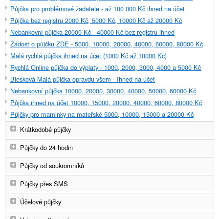
Půjčka pro problémové žadatele - až 100 000 Kč ihned na účet
Půjčka bez registru 2000 Kč, 5000 Kč, 10000 Kč až 20000 Kč
Nebankovní půjčka 20000 Kč - 40000 Kč bez registru ihned
Žádost o půjčku ZDE - 5000, 10000, 20000, 40000, 60000, 80000 Kč
Malá rychlá půjčka ihned na účet (1000 Kč až 10000 Kč)
Rychlá Online půjčka do výplaty - 1000, 2000, 3000, 4000 a 5000 Kč
Blesková Malá půjčka opravdu všem - Ihned na účet
Nebankovní půjčka 10000, 20000, 30000, 40000, 50000, 60000 Kč
Půjčka ihned na účet 10000, 15000, 20000, 40000, 60000, 80000 Kč
Půjčky pro maminky na mateřské 5000, 10000, 15000 a 20000 Kč
Krátkodobé půjčky
Půjčky do 24 hodin
Půjčky od soukromníků
Půjčky přes SMS
Účelové půjčky