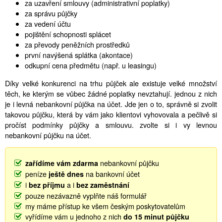
za uzavření smlouvy (administrativní poplatky)
za správu půjčky
za vedení účtu
pojištění schopnosti splácet
za převody peněžních prostředků
první navýšená splátka (akontace)
odkupní cena předmětu (např. u leasingu)
Díky velké konkurenci na trhu půjček ale existuje velké množství
těch, ke kterým se vůbec žádné poplatky nevztahují. jednou z nich
je i levná nebankovní půjčka na účet. Jde jen o to, správně si zvolit
takovou půjčku, která by vám jako klientovi vyhovovala a pečlivě si
pročíst podmínky půjčky a smlouvu. zvolte si i vy levnou
nebankovní půjčku na účet.
nebankovní půjčku
zařídíme vám zdarma
peníze
na bankovní účet
ještě dnes
i
a i
bez příjmu
bez zaměstnání
pouze nezávazně vyplňte náš formulář
my máme přístup ke všem českým poskytovatelům
vyřídíme vám u jednoho z nich
do 15 minut půjčku