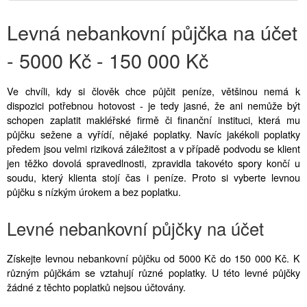
Levná nebankovní půjčka na účet
- 5000 Kč - 150 000 Kč
Ve chvíli, kdy si člověk chce půjčit peníze, většinou nemá k
dispozici potřebnou hotovost - je tedy jasné, že ani nemůže být
schopen zaplatit makléřské firmě či finanční instituci, která mu
půjčku sežene a vyřídí, nějaké poplatky. Navíc jakékoli poplatky
předem jsou velmi riziková záležitost a v případě podvodu se klient
jen těžko dovolá spravedlnosti, zpravidla takovéto spory končí u
soudu, který klienta stojí čas i peníze. Proto si vyberte levnou
půjčku s nízkým úrokem a bez poplatku.
Levné nebankovní půjčky na účet
Získejte levnou nebankovní půjčku od 5000 Kč do 150 000 Kč. K
různým půjčkám se vztahují různé poplatky. U této levné půjčky
žádné z těchto poplatků nejsou účtovány.