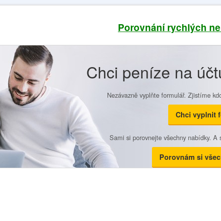
ez
Porovnání rychlých n
Chci peníze na účt
Nezávazně vyplňte formulář. Zjistíme kd
Chci vyplnit 
Sami si porovnejte všechny nabídky. A s
Porovnám si všec