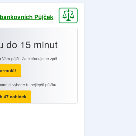
ebankovních Půjček
u do 15 minut
o Vám půjčí. Zatelefonujeme zpět.
formulář
ami si vyberte tu nejlepší půjčku.
h 47 nabídek