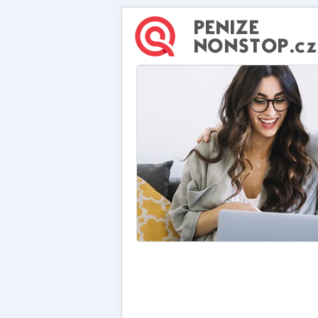
Nová Půjčka online - Ihned na účet - B
doložení příjmu (Novinka)