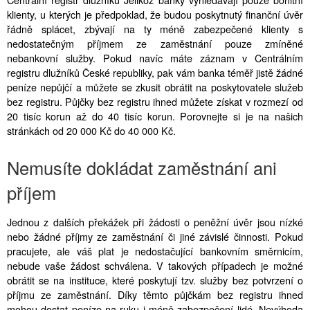
klienty, u kterých je předpoklad, že budou poskytnutý finanční úvěr
řádně splácet, zbývají na ty méně zabezpečené klienty s
nedostatečným příjmem ze zaměstnání pouze zmíněné
nebankovní služby. Pokud navíc máte záznam v Centrálním
registru dlužníků České republiky, pak vám banka téměř jistě žádné
peníze nepůjčí a můžete se zkusit obrátit na poskytovatele služeb
bez registru. Půjčky bez registru ihned můžete získat v rozmezí od
20 tisíc korun až do 40 tisíc korun. Porovnejte si je na našich
stránkách od 20 000 Kč do 40 000 Kč.
Nemusíte dokládat zaměstnání ani
příjem
Jednou z dalších překážek při žádosti o peněžní úvěr jsou nízké
nebo žádné příjmy ze zaměstnání či jiné závislé činnosti. Pokud
pracujete, ale váš plat je nedostačující bankovním směrnicím,
nebude vaše žádost schválena. V takových případech je možné
obrátit se na instituce, které poskytují tzv. služby bez potvrzení o
příjmu ze zaměstnání. Díky těmto půjčkám bez registru ihned
mohou dostat peníze na ruku i méně zabezpečení lidé. Nevýhoda