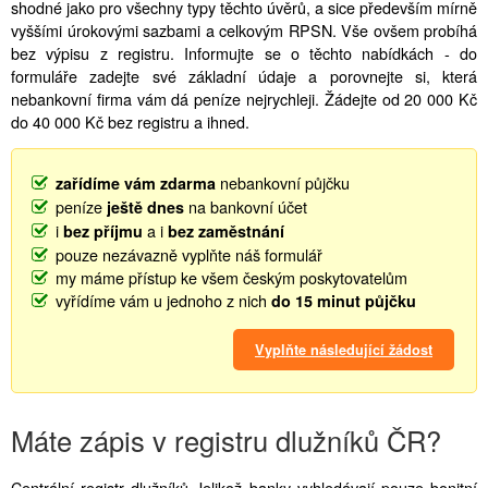
shodné jako pro všechny typy těchto úvěrů, a sice především mírně
vyššími úrokovými sazbami a celkovým RPSN. Vše ovšem probíhá
bez výpisu z registru. Informujte se o těchto nabídkách - do
formuláře zadejte své základní údaje a porovnejte si, která
nebankovní firma vám dá peníze nejrychleji. Žádejte od 20 000 Kč
do 40 000 Kč bez registru a ihned.
nebankovní půjčku
zařídíme vám zdarma
peníze
na bankovní účet
ještě dnes
i
a i
bez příjmu
bez zaměstnání
pouze nezávazně vyplňte náš formulář
my máme přístup ke všem českým poskytovatelům
vyřídíme vám u jednoho z nich
do 15 minut půjčku
Vyplňte následující žádost
Máte zápis v registru dlužníků ČR?
Centrální registr dlužníků Jelikož banky vyhledávají pouze bonitní