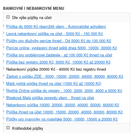
BANKOVNÍ I NEBANKOVNÍ MENU
Dle výše půjčky na účet
Půjčka do 5000 Kč okamžitě všem - Automatické schválení
Levná nebankovní půjčka na účet - 5000 Kč - 150 000 Kč
Půjčky pro dlužníky peníze ihned - Od 5000 Kč do 100 000 Kč
Peníze online, vyplacení ihned ještě dnes 5000, 10000, 30000 Kč
Půjčka pro problémové žadatele - až 100 000 Kč ihned na účet
Půjčka bez registru 2000 Kč, 5000 Kč, 10000 Kč až 20000 Kč
Nebankovní půjčka 20000 Kč - 40000 Kč bez registru ihned
Žádost o půjčku ZDE - 5000, 10000, 20000, 40000, 60000, 80000 Kč
Malá rychlá půjčka ihned na účet (1000 Kč až 10000 Kč)
Rychlá Online půjčka do výplaty - 1000, 2000, 3000, 4000 a 5000 Kč
Blesková Malá půjčka opravdu všem - Ihned na účet
Nebankovní půjčka 10000, 20000, 30000, 40000, 50000, 60000 Kč
Půjčka ihned na účet 10000, 15000, 20000, 40000, 60000, 80000 Kč
Půjčky pro maminky na mateřské 5000, 10000, 15000 a 20000 Kč
Krátkodobé půjčky